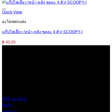
Quick View
อะไหล่ตกแต่ง
แก๊ปไฟเลี้ยว (หน้า-หลัง ชุดละ 4 ตัว) SCOOPY-I
฿
40.00
บริษัท เสรีกรุ๊ป จำกัด (สำนักงานใหญ่)
เลขที่ 37 ซอยบางบอน4 ซอย 3/1 เขตบางบอน กรุงเทพมหานคร
10150 ประเทศไทย
0 2453 0640 (อัตโนมัติ 6 คู่สาย)
online@srk-group.com
SRK ออนไลน์
สินค้า
บทความ