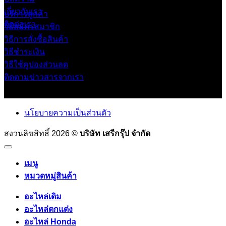
เกี่ยวกับเรา
บริการลูกค้า
ติดต่อเรา
วิธีสมัครสมาชิก
วิธีการสั่งซื้อสินค้า
วิธีชำระเงิน
วิธีใช้คูปองส่วนลด
ติดตามข่าวสารจากเรา
นโยบายความเป็นส่วนตัว
สงวนลิขสิทธิ์ 2026 ©
บริษัท เสรีกรุ๊ป จำกัด
เมนู
หมวดหมู่สินค้า
อะไหล่เดิม
อะไหล่ตกแต่ง
อะไหล่ Honda