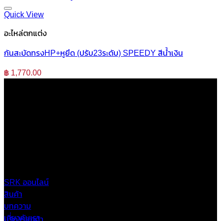
Quick View
อะไหล่ตกแต่ง
กันสะบัดทรงHP+หูยึด (ปรับ23ระดับ) SPEEDY สีน้ำเงิน
฿
1,770.00
บริษัท เสรีกรุ๊ป จำกัด (สำนักงานใหญ่)
เลขที่ 37 ซอยบางบอน4 ซอย 3/1 เขตบางบอน กรุงเทพมหานคร
10150 ประเทศไทย
0 2453 0640 (อัตโนมัติ 6 คู่สาย)
online@srk-group.com
SRK ออนไลน์
สินค้า
บทความ
เกี่ยวกับเรา
บริการลูกค้า