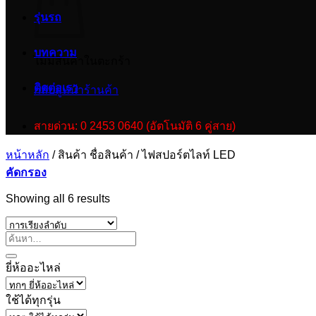
รุ่นรถ
บทความ
ไม่มีสินค้าในตะกร้า
ติดต่อเรา
กลับสู่หน้าร้านค้า
สายด่วน: 0 2453 0640 (อัตโนมัติ 6 คู่สาย)
หน้าหลัก
/
สินค้า ชื่อสินค้า
/
ไฟสปอร์ตไลท์ LED
คัดกรอง
Showing all 6 results
ยี่ห้ออะไหล่
ใช้ได้ทุกรุ่น