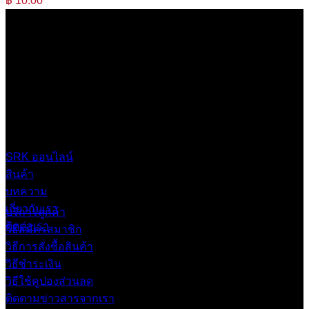
฿
10.00
บริษัท เสรีกรุ๊ป จำกัด (สำนักงานใหญ่)
เลขที่ 37 ซอยบางบอน4 ซอย 3/1 เขตบางบอน กรุงเทพมหานคร
10150 ประเทศไทย
0 2453 0640 (อัตโนมัติ 6 คู่สาย)
online@srk-group.com
SRK ออนไลน์
สินค้า
บทความ
เกี่ยวกับเรา
บริการลูกค้า
ติดต่อเรา
วิธีสมัครสมาชิก
วิธีการสั่งซื้อสินค้า
วิธีชำระเงิน
วิธีใช้คูปองส่วนลด
ติดตามข่าวสารจากเรา