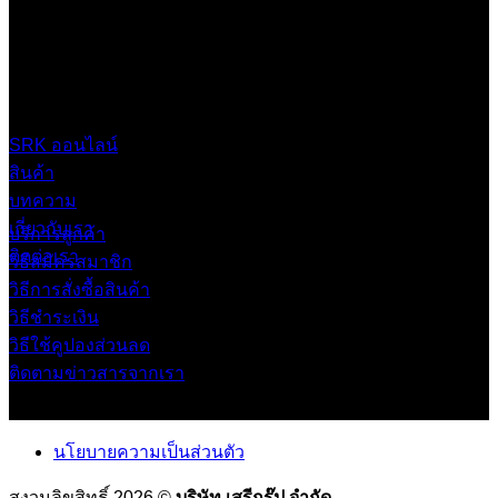
บริษัท เสรีกรุ๊ป จำกัด (สำนักงานใหญ่)
เลขที่ 37 ซอยบางบอน4 ซอย 3/1 เขตบางบอน กรุงเทพมหานคร
10150 ประเทศไทย
0 2453 0640 (อัตโนมัติ 6 คู่สาย)
online@srk-group.com
SRK ออนไลน์
สินค้า
บทความ
เกี่ยวกับเรา
บริการลูกค้า
ติดต่อเรา
วิธีสมัครสมาชิก
วิธีการสั่งซื้อสินค้า
วิธีชำระเงิน
วิธีใช้คูปองส่วนลด
ติดตามข่าวสารจากเรา
นโยบายความเป็นส่วนตัว
สงวนลิขสิทธิ์ 2026 ©
บริษัท เสรีกรุ๊ป จำกัด