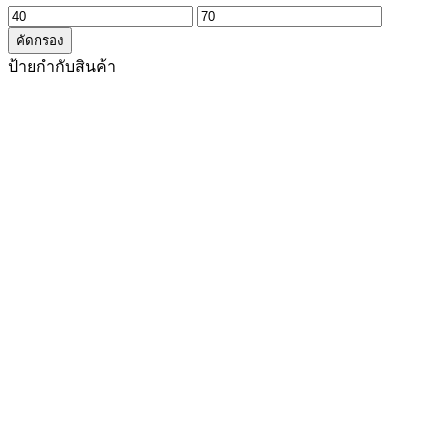
ราคา
ราคา
คัดกรอง
ต่ำ
สูงสุด
ป้ายกำกับสินค้า
สุด