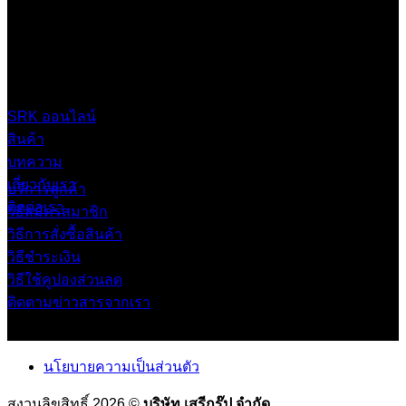
บริษัท เสรีกรุ๊ป จำกัด (สำนักงานใหญ่)
เลขที่ 37 ซอยบางบอน4 ซอย 3/1 เขตบางบอน กรุงเทพมหานคร
10150 ประเทศไทย
0 2453 0640 (อัตโนมัติ 6 คู่สาย)
online@srk-group.com
SRK ออนไลน์
สินค้า
บทความ
เกี่ยวกับเรา
บริการลูกค้า
ติดต่อเรา
วิธีสมัครสมาชิก
วิธีการสั่งซื้อสินค้า
วิธีชำระเงิน
วิธีใช้คูปองส่วนลด
ติดตามข่าวสารจากเรา
นโยบายความเป็นส่วนตัว
สงวนลิขสิทธิ์ 2026 ©
บริษัท เสรีกรุ๊ป จำกัด