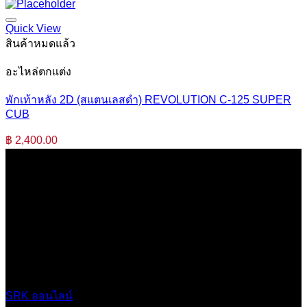
Quick View
สินค้าหมดแล้ว
อะไหล่ตกแต่ง
พักเท้าหลัง 2D (สแตนเลสดำ) REVOLUTION C-125 SUPER
CUB
฿
2,400.00
บริษัท เสรีกรุ๊ป จำกัด (สำนักงานใหญ่)
เลขที่ 37 ซอยบางบอน4 ซอย 3/1 เขตบางบอน กรุงเทพมหานคร
10150 ประเทศไทย
0 2453 0640 (อัตโนมัติ 6 คู่สาย)
online@srk-group.com
SRK ออนไลน์