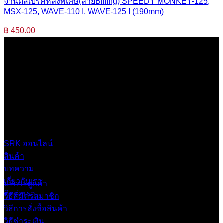
จานดิสเบรคหลังพิเศษ(ลายBilling) SPEEDY MONKEY-125,
MSX-125, WAVE-110 I, WAVE-125 I (190mm)
฿
450.00
บริษัท เสรีกรุ๊ป จำกัด (สำนักงานใหญ่)
เลขที่ 37 ซอยบางบอน4 ซอย 3/1 เขตบางบอน กรุงเทพมหานคร
10150 ประเทศไทย
0 2453 0640 (อัตโนมัติ 6 คู่สาย)
online@srk-group.com
SRK ออนไลน์
สินค้า
บทความ
เกี่ยวกับเรา
บริการลูกค้า
ติดต่อเรา
วิธีสมัครสมาชิก
วิธีการสั่งซื้อสินค้า
วิธีชำระเงิน