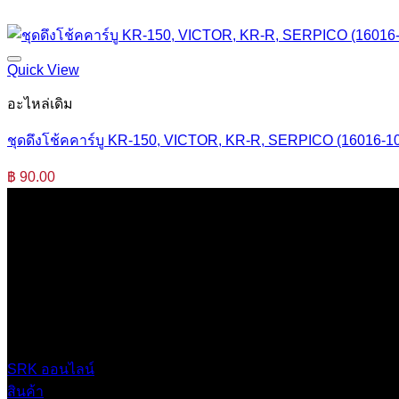
Quick View
อะไหล่เดิม
ชุดดึงโช้คคาร์บู KR-150, VICTOR, KR-R, SERPICO (16016-1
฿
90.00
บริษัท เสรีกรุ๊ป จำกัด (สำนักงานใหญ่)
เลขที่ 37 ซอยบางบอน4 ซอย 3/1 เขตบางบอน กรุงเทพมหานคร 
0 2453 0640 (อัตโนมัติ 6 คู่สาย)
online@srk-group.com
SRK ออนไลน์
สินค้า