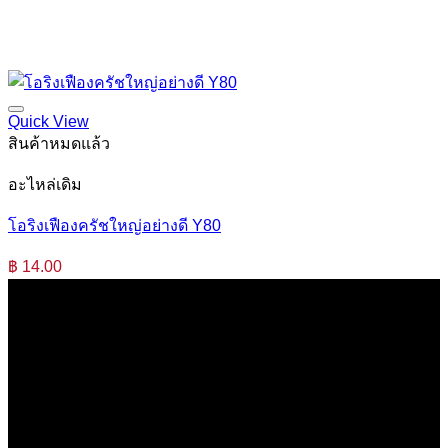
Quick View
สินค้าหมดแล้ว
อะไหล่เดิม
โอริงเฟืองครัชใหญ่อย่างดี Y80
฿
14.00
บริษัท เสรีกรุ๊ป จำกัด (สำนักงานใหญ่)
เลขที่ 37 ซอยบางบอน4 ซอย 3/1 เขตบางบอน กรุงเทพมหานคร
10150 ประเทศไทย