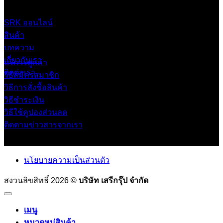
0 2453 0640 (อัตโนมัติ 6 คู่สาย)
online@srk-group.com
SRK ออนไลน์
สินค้า
บทความ
เกี่ยวกับเรา
บริการลูกค้า
ติดต่อเรา
วิธีสมัครสมาชิก
วิธีการสั่งซื้อสินค้า
วิธีชำระเงิน
วิธีใช้คูปองส่วนลด
ติดตามข่าวสารจากเรา
นโยบายความเป็นส่วนตัว
สงวนลิขสิทธิ์ 2026 ©
บริษัท เสรีกรุ๊ป จำกัด
เมนู
หมวดหมู่สินค้า