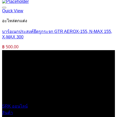
Quick View
อะไหล่ตกแต่ง
บาร์อเนกประสงค์ยึดรูกระจก GTR AEROX-155, N-MAX 155,
X-MAX 300
฿
500.00
บริษัท เสรีกรุ๊ป จำกัด (สำนักงานใหญ่)
เลขที่ 37 ซอยบางบอน4 ซอย 3/1 เขตบางบอน กรุงเทพมหานคร
10150 ประเทศไทย
0 2453 0640 (อัตโนมัติ 6 คู่สาย)
online@srk-group.com
SRK ออนไลน์
สินค้า