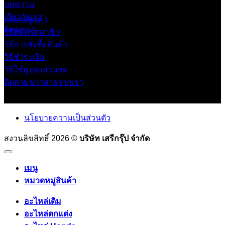
บทความ
เกี่ยวกับเรา
บริการลูกค้า
ติดต่อเรา
วิธีสมัครสมาชิก
วิธีการสั่งซื้อสินค้า
วิธีชำระเงิน
วิธีใช้คูปองส่วนลด
ติดตามข่าวสารจากเรา
นโยบายความเป็นส่วนตัว
สงวนลิขสิทธิ์ 2026 ©
บริษัท เสรีกรุ๊ป จำกัด
เมนู
หมวดหมู่สินค้า
อะไหล่เดิม
อะไหล่ตกแต่ง