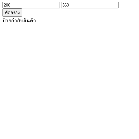
ราคา
ราคา
คัดกรอง
ต่ำ
สูงสุด
ป้ายกำกับสินค้า
สุด