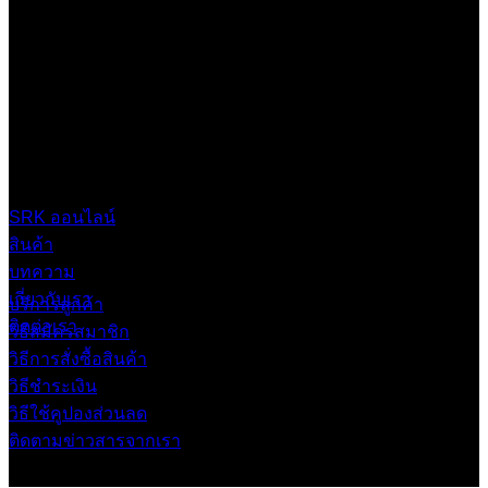
บริษัท เสรีกรุ๊ป จำกัด (สำนักงานใหญ่)
เลขที่ 37 ซอยบางบอน4 ซอย 3/1 เขตบางบอน กรุงเทพมหานคร
10150 ประเทศไทย
0 2453 0640 (อัตโนมัติ 6 คู่สาย)
online@srk-group.com
SRK ออนไลน์
สินค้า
บทความ
เกี่ยวกับเรา
บริการลูกค้า
ติดต่อเรา
วิธีสมัครสมาชิก
วิธีการสั่งซื้อสินค้า
วิธีชำระเงิน
วิธีใช้คูปองส่วนลด
ติดตามข่าวสารจากเรา