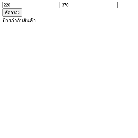
ราคา
ราคา
คัดกรอง
ต่ำ
สูงสุด
ป้ายกำกับสินค้า
สุด