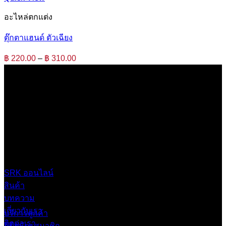
อะไหล่ตกแต่ง
ตุ๊กตาแฮนด์ ตัวเฉียง
Price
฿
220.00
–
฿
310.00
range:
฿ 220.00
through
฿ 310.00
บริษัท เสรีกรุ๊ป จำกัด (สำนักงานใหญ่)
เลขที่ 37 ซอยบางบอน4 ซอย 3/1 เขตบางบอน กรุงเทพมหานคร
10150 ประเทศไทย
0 2453 0640 (อัตโนมัติ 6 คู่สาย)
online@srk-group.com
SRK ออนไลน์
สินค้า
บทความ
เกี่ยวกับเรา
บริการลูกค้า
ติดต่อเรา
วิธีสมัครสมาชิก