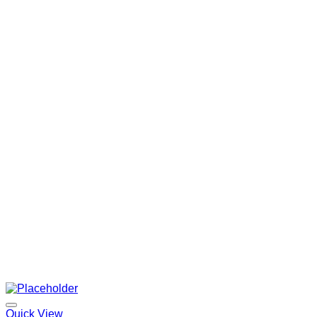
through
฿ 370.00
Quick View