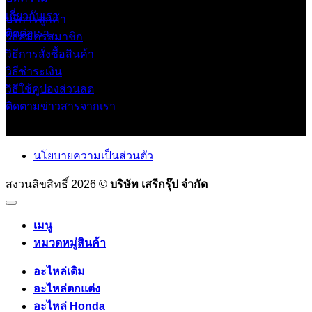
เกี่ยวกับเรา
บริการลูกค้า
ติดต่อเรา
วิธีสมัครสมาชิก
วิธีการสั่งซื้อสินค้า
วิธีชำระเงิน
วิธีใช้คูปองส่วนลด
ติดตามข่าวสารจากเรา
นโยบายความเป็นส่วนตัว
สงวนลิขสิทธิ์ 2026 ©
บริษัท เสรีกรุ๊ป จำกัด
เมนู
หมวดหมู่สินค้า
อะไหล่เดิม
อะไหล่ตกแต่ง
อะไหล่ Honda