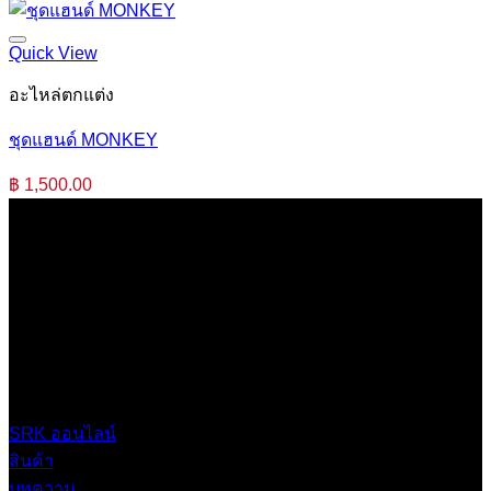
Quick View
อะไหล่ตกแต่ง
ชุดแฮนด์ MONKEY
฿
1,500.00
บริษัท เสรีกรุ๊ป จำกัด (สำนักงานใหญ่)
เลขที่ 37 ซอยบางบอน4 ซอย 3/1 เขตบางบอน กรุงเทพมหานคร
10150 ประเทศไทย
0 2453 0640 (อัตโนมัติ 6 คู่สาย)
online@srk-group.com
SRK ออนไลน์
สินค้า
บทความ