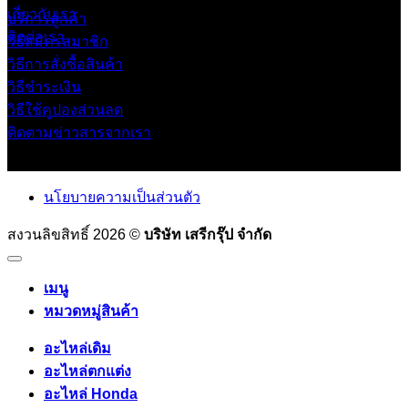
เกี่ยวกับเรา
บริการลูกค้า
ติดต่อเรา
วิธีสมัครสมาชิก
วิธีการสั่งซื้อสินค้า
วิธีชำระเงิน
วิธีใช้คูปองส่วนลด
ติดตามข่าวสารจากเรา
นโยบายความเป็นส่วนตัว
สงวนลิขสิทธิ์ 2026 ©
บริษัท เสรีกรุ๊ป จำกัด
เมนู
หมวดหมู่สินค้า
อะไหล่เดิม
อะไหล่ตกแต่ง
อะไหล่ Honda