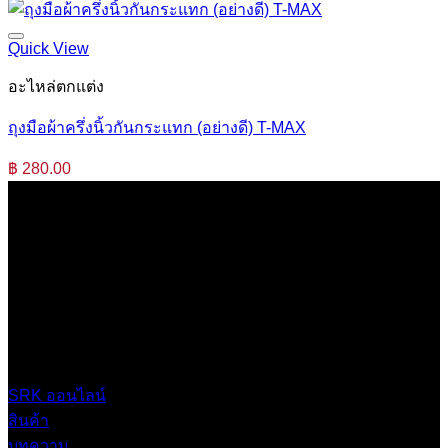
Quick View
อะไหล่ตกแต่ง
ถุงมือผ้าครึ่งนิ้วกันกระแทก (อย่างดี) T-MAX
฿
280.00
บริษัท เสรีกรุ๊ป จำกัด (สำนักงานใหญ่)
เลขที่ 37 ซอยบางบอน4 ซอย 3/1 เขตบางบอน กรุงเทพมหานคร
10150 ประเทศไทย
0 2453 0640 (อัตโนมัติ 6 คู่สาย)
online@srk-group.com
SRK ออนไลน์
สินค้า
บทความ