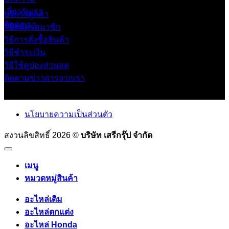
เกี่ยวกับเรา
บริการลูกค้า
ติดต่อเรา
วิธีสมัครสมาชิก
วิธีการสั่งซื้อสินค้า
วิธีชำระเงิน
วิธีใช้คูปองส่วนลด
ติดตามข่าวสารจากเรา
นโยบายความเป็นส่วนตัว
สงวนลิขสิทธิ์ 2026 ©
บริษัท เสรีกรุ๊ป จำกัด
เมนู
หมวดหมู่สินค้า
อะไหล่เดิม
อะไหล่ตกแต่ง
อะไหล่ Honda