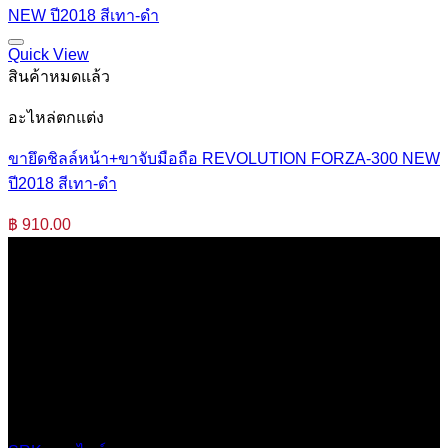
Quick View
สินค้าหมดแล้ว
อะไหล่ตกแต่ง
ขายึดชิลล์หน้า+ขาจับมือถือ REVOLUTION FORZA-300 NEW
ปี2018 สีเทา-ดำ
฿
910.00
บริษัท เสรีกรุ๊ป จำกัด (สำนักงานใหญ่)
เลขที่ 37 ซอยบางบอน4 ซอย 3/1 เขตบางบอน กรุงเทพมหานคร
10150 ประเทศไทย
0 2453 0640 (อัตโนมัติ 6 คู่สาย)
online@srk-group.com