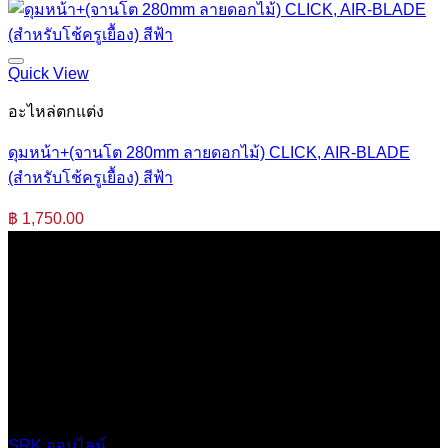
Quick View
อะไหล่ตกแต่ง
ดุมหน้า+(จานโต 280mm ลายดอกไม้) CLICK, AIR-BLADE
(สำหรับโช้ครูเยื้อง) สีฟ้า
฿
1,750.00
บริษัท เสรีกรุ๊ป จำกัด (สำนักงานใหญ่)
เลขที่ 37 ซอยบางบอน4 ซอย 3/1 เขตบางบอน กรุงเทพมหานคร
10150 ประเทศไทย
0 2453 0640 (อัตโนมัติ 6 คู่สาย)
online@srk-group.com
SRK ออนไลน์