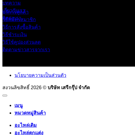
บทความ
เกี่ยวกับเรา
บริการลูกค้า
ติดต่อเรา
วิธีสมัครสมาชิก
วิธีการสั่งซื้อสินค้า
วิธีชำระเงิน
วิธีใช้คูปองส่วนลด
ติดตามข่าวสารจากเรา
นโยบายความเป็นส่วนตัว
สงวนลิขสิทธิ์ 2026 ©
บริษัท เสรีกรุ๊ป จำกัด
เมนู
หมวดหมู่สินค้า
อะไหล่เดิม
อะไหล่ตกแต่ง