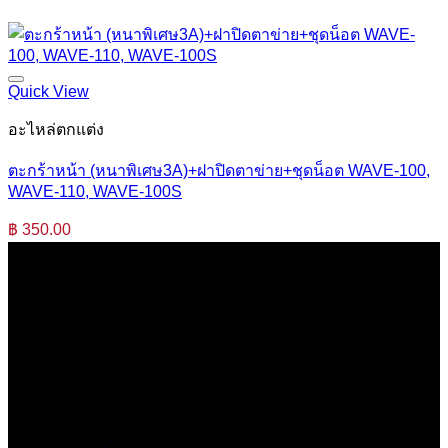
Quick View
อะไหล่ตกแต่ง
ตะกร้าหน้า (หนาพิเศษ3A)+ฝาปิดตาข่าย+ชุดน็อต WAVE-100,
WAVE-110, WAVE-100S
฿
350.00
บริษัท เสรีกรุ๊ป จำกัด (สำนักงานใหญ่)
เลขที่ 37 ซอยบางบอน4 ซอย 3/1 เขตบางบอน กรุงเทพมหานคร
10150 ประเทศไทย
0 2453 0640 (อัตโนมัติ 6 คู่สาย)
online@srk-group.com