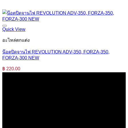
Quick View
อะไหล่ตกแต่ง
น๊อตปิดจานไฟ REVOLUTION ADV-350, FORZA-350,
FORZA-300 NEW
฿
220.00
บริษัท เสรีกรุ๊ป จำกัด (สำนักงานใหญ่)
เลขที่ 37 ซอยบางบอน4 ซอย 3/1 เขตบางบอน กรุงเทพมหานคร
10150 ประเทศไทย
0 2453 0640 (อัตโนมัติ 6 คู่สาย)
online@srk-group.com