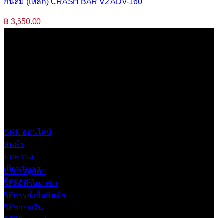
กันล้ม (เหล็ก) CRASH BAR V2 ADV-160
฿
3,650.00
บริษัท เสรีกรุ๊ป จำกัด (สำนักงานใหญ่)
เลขที่ 37 ซอยบางบอน4 ซอย 3/1 เขตบางบอน กรุงเทพมหานคร
10150 ประเทศไทย
0 2453 0640 (อัตโนมัติ 6 คู่สาย)
online@srk-group.com
SRK ออนไลน์
สินค้า
บทความ
เกี่ยวกับเรา
บริการลูกค้า
ติดต่อเรา
วิธีสมัครสมาชิก
วิธีการสั่งซื้อสินค้า
วิธีชำระเงิน