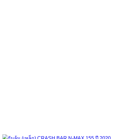
range:
฿ 1,350.00
through
฿ 2,600.00