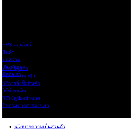
บริษัท เสรีกรุ๊ป จำกัด (สำนักงานใหญ่)
เลขที่ 37 ซอยบางบอน4 ซอย 3/1 เขตบางบอน กรุงเทพมหานคร
10150 ประเทศไทย
0 2453 0640 (อัตโนมัติ 6 คู่สาย)
online@srk-group.com
SRK ออนไลน์
สินค้า
บทความ
เกี่ยวกับเรา
บริการลูกค้า
ติดต่อเรา
วิธีสมัครสมาชิก
วิธีการสั่งซื้อสินค้า
วิธีชำระเงิน
วิธีใช้คูปองส่วนลด
ติดตามข่าวสารจากเรา
นโยบายความเป็นส่วนตัว