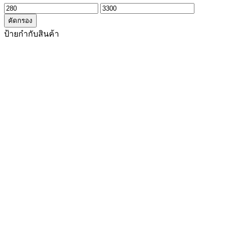
ราคา
ราคา
คัดกรอง
ต่ำ
สูงสุด
ป้ายกำกับสินค้า
สุด