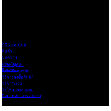
บริษัท เสรีกรุ๊ป จำกัด (สำนักงานใหญ่)
เลขที่ 37 ซอยบางบอน4 ซอย 3/1 เขตบางบอน กรุงเทพมหานคร
10150 ประเทศไทย
0 2453 0640 (อัตโนมัติ 6 คู่สาย)
online@srk-group.com
SRK ออนไลน์
สินค้า
บทความ
เกี่ยวกับเรา
บริการลูกค้า
ติดต่อเรา
วิธีสมัครสมาชิก
วิธีการสั่งซื้อสินค้า
วิธีชำระเงิน
วิธีใช้คูปองส่วนลด
ติดตามข่าวสารจากเรา