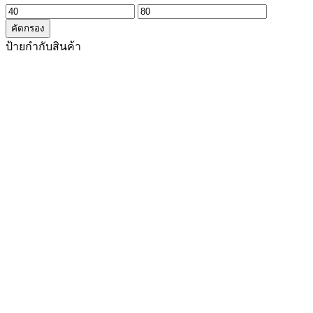
ราคา
ราคา
คัดกรอง
ต่ำ
สูงสุด
ป้ายกำกับสินค้า
สุด