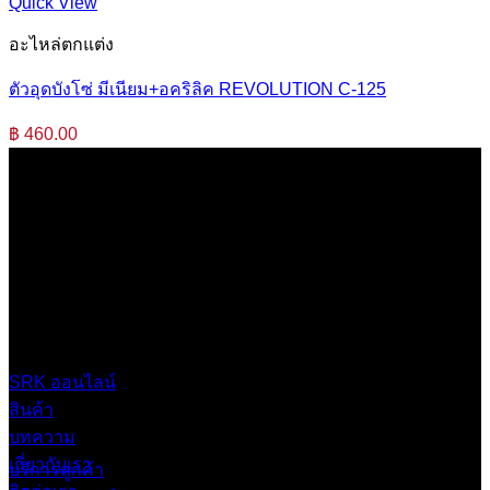
Quick View
อะไหล่ตกแต่ง
ตัวอุดบังโซ่ มีเนียม+อคริลิค REVOLUTION C-125
฿
460.00
บริษัท เสรีกรุ๊ป จำกัด (สำนักงานใหญ่)
เลขที่ 37 ซอยบางบอน4 ซอย 3/1 เขตบางบอน กรุงเทพมหานคร
10150 ประเทศไทย
0 2453 0640 (อัตโนมัติ 6 คู่สาย)
online@srk-group.com
SRK ออนไลน์
สินค้า
บทความ
เกี่ยวกับเรา
บริการลูกค้า