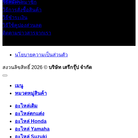
ติดต่อเรา
วิธีสมัครสมาชิก
วิธีการสั่งซื้อสินค้า
วิธีชำระเงิน
วิธีใช้คูปองส่วนลด
ติดตามข่าวสารจากเรา
นโยบายความเป็นส่วนตัว
สงวนลิขสิทธิ์ 2026 ©
บริษัท เสรีกรุ๊ป จำกัด
เมนู
หมวดหมู่สินค้า
อะไหล่เดิม
อะไหล่ตกแต่ง
อะไหล่ Honda
อะไหล่ Yamaha
อะไหล่ Suzuki