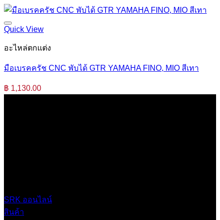
Quick View
อะไหล่ตกแต่ง
มือเบรคครัช CNC พับได้ GTR YAMAHA FINO, MIO สีเทา
฿
1,130.00
บริษัท เสรีกรุ๊ป จำกัด (สำนักงานใหญ่)
เลขที่ 37 ซอยบางบอน4 ซอย 3/1 เขตบางบอน กรุงเทพมหานคร
10150 ประเทศไทย
0 2453 0640 (อัตโนมัติ 6 คู่สาย)
online@srk-group.com
SRK ออนไลน์
สินค้า