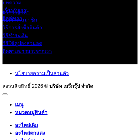
บทความ
เกี่ยวกับเรา
บริการลูกค้า
ติดต่อเรา
วิธีสมัครสมาชิก
วิธีการสั่งซื้อสินค้า
วิธีชำระเงิน
วิธีใช้คูปองส่วนลด
ติดตามข่าวสารจากเรา
นโยบายความเป็นส่วนตัว
สงวนลิขสิทธิ์ 2026 ©
บริษัท เสรีกรุ๊ป จำกัด
เมนู
หมวดหมู่สินค้า
อะไหล่เดิม
อะไหล่ตกแต่ง