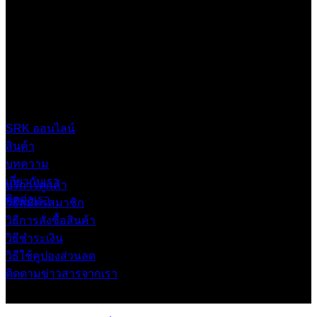
through
฿ 2,599.00
บริษัท เสรีกรุ๊ป จำกัด (สำนักงานใหญ่)
เลขที่ 37 ซอยบางบอน4 ซอย 3/1 เขตบางบอน กรุงเทพมหานคร
10150 ประเทศไทย
0 2453 0640 (อัตโนมัติ 6 คู่สาย)
online@srk-group.com
SRK ออนไลน์
สินค้า
บทความ
เกี่ยวกับเรา
บริการลูกค้า
ติดต่อเรา
วิธีสมัครสมาชิก
วิธีการสั่งซื้อสินค้า
วิธีชำระเงิน
วิธีใช้คูปองส่วนลด
ติดตามข่าวสารจากเรา