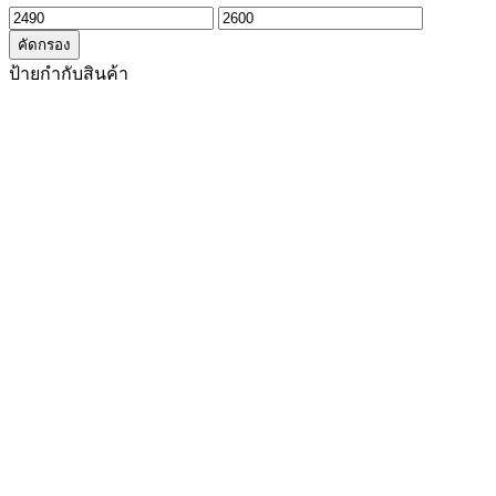
ราคา
ราคา
คัดกรอง
ต่ำ
สูงสุด
ป้ายกำกับสินค้า
สุด