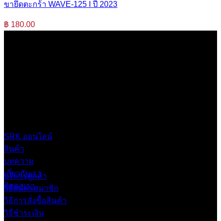
ขายึดตะกร้า WAVE-125 I ปี 2023
฿
180.00
บริษัท เสรีกรุ๊ป จำกัด (สำนักงานใหญ่)
เลขที่ 37 ซอยบางบอน4 ซอย 3/1 เขตบางบอน กรุงเทพมหานคร
10150 ประเทศไทย
0 2453 0640 (อัตโนมัติ 6 คู่สาย)
online@srk-group.com
SRK ออนไลน์
สินค้า
บทความ
เกี่ยวกับเรา
บริการลูกค้า
ติดต่อเรา
วิธีสมัครสมาชิก
วิธีการสั่งซื้อสินค้า
วิธีชำระเงิน