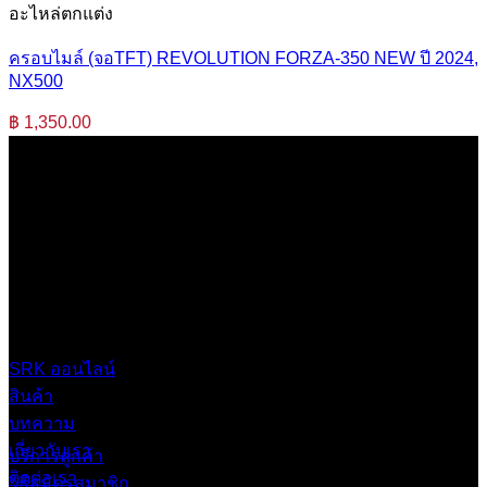
อะไหล่ตกแต่ง
ครอบไมล์ (จอTFT) REVOLUTION FORZA-350 NEW ปี 2024,
NX500
฿
1,350.00
บริษัท เสรีกรุ๊ป จำกัด (สำนักงานใหญ่)
เลขที่ 37 ซอยบางบอน4 ซอย 3/1 เขตบางบอน กรุงเทพมหานคร
10150 ประเทศไทย
0 2453 0640 (อัตโนมัติ 6 คู่สาย)
online@srk-group.com
SRK ออนไลน์
สินค้า
บทความ
เกี่ยวกับเรา
บริการลูกค้า
ติดต่อเรา
วิธีสมัครสมาชิก