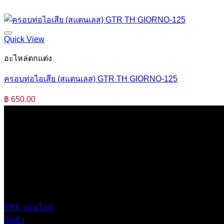
Quick View
อะไหล่ตกแต่ง
ครอบท่อไอเสีย (สแตนเลส) GTR TH GIORNO-125
฿
650.00
บริษัท เสรีกรุ๊ป จำกัด (สำนักงานใหญ่)
เลขที่ 37 ซอยบางบอน4 ซอย 3/1 เขตบางบอน กรุงเทพมหานคร 
0 2453 0640 (อัตโนมัติ 6 คู่สาย)
online@srk-group.com
SRK ออนไลน์
สินค้า