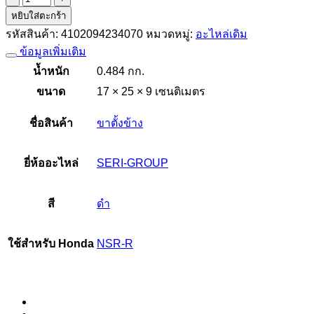
หยิบใส่ตะกร้า
ขา
รหัสสินค้า:
4102094234070
หมวดหมู่:
อะไหล่เดิม
ตั้ง
ข้อมูลเพิ่มเติม
ข้าง
เดิม
น้ำหนัก
0.484 กก.
NSR-
ขนาด
17 × 25 × 9 เซนติเมตร
R
สีดำ
ชื่อสินค้า
ขาตั้งข้าง
ชิ้น
ยี่ห้ออะไหล่
SERI-GROUP
สี
ดำ
ใช้สำหรับ Honda
NSR-R