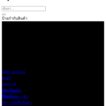
ป้ายกำกับสินค้า
บริษัท เสรีกรุ๊ป จำกัด (สำนักงานใหญ่)
เลขที่ 37 ซอยบางบอน4 ซอย 3/1 เขตบางบอน กรุงเทพมหานคร
10150 ประเทศไทย
0 2453 0640 (อัตโนมัติ 6 คู่สาย)
online@srk-group.com
SRK ออนไลน์
สินค้า
บทความ
เกี่ยวกับเรา
บริการลูกค้า
ติดต่อเรา
วิธีสมัครสมาชิก
วิธีการสั่งซื้อสินค้า